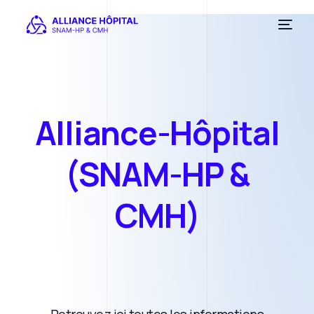
A
l
l
i
a
n
c
e
-
H
ô
p
i
t
a
l
(
S
N
A
M
-
H
P
&
C
M
H
)