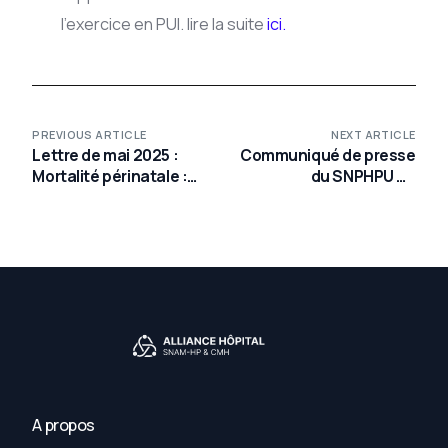
l’exercice en PUI. lire la suite
ici.
PREVIOUS ARTICLE
NEXT ARTICLE
Lettre de mai 2025 :
Communiqué de presse
Mortalité périnatale :
du SNPHPU du
ces vies qu’on aurait pu
05/08/2025
sauver
A propos