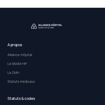
défense des hôpitaux
publics
A propos
Alliance-Hôpital
Le SNAM-HP
La CMH
Statuts médicaux
Statuts & codes