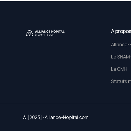
A propo
Alliance-
Le SNAM
La CMH
Statuts 
© [2023] · Alliance-Hopital.com