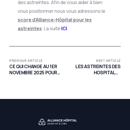
des astreintes. Afin de vous aider à bien
vous positionner nous vous adressons le
score d’Alliance-Hôpital pour les
astreintes
. La suite
ICI
PREVIOUS ARTICLE
NEXT ARTICLE
CE QUI CHANGE AU 1ER
LES ASTREINTES DES
NOVEMBRE 2025 POUR
HOSPITALO-
LES ASTREINTES
UNIVERSITAIRES EN
GRANDE TENSION