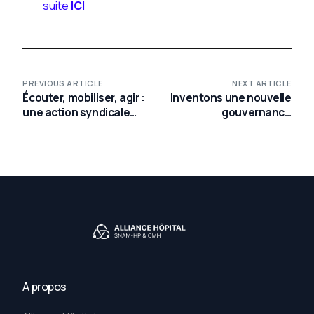
suite
ICI
PREVIOUS ARTICLE
NEXT ARTICLE
Écouter, mobiliser, agir :
Inventons une nouvelle
une action syndicale
gouvernance
pour les hospitaliers
hospitalière, Une
urgence vitale pour
l’hôpital public !
A propos